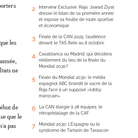
porters
Interview Exclusive. Raja: Jawad Ziyat
2
dresse le bilan de sa première année
et expose sa feuille de route sportive
et économique
Finale de la CAN 2025: l’audience
3
que les
devant le TAS fixée au 8 octobre
Casablanca ou Madrid: qui décidera
4
 année,
réellement du lieu de la finale du
Mondial 2030?
ltats ne
Finale du Mondial 2030: le média
5
espagnol ABC brandit le sacre de la
Roja face à un supposé «lobby
marocain»
début de
La CAN élargie à 28 équipes: le
6
rétropédalage de la CAF
se que le
Mondial 2030: L’Espagne ou le
7
n'a pas
syndrome de Tartarin de Tarascon