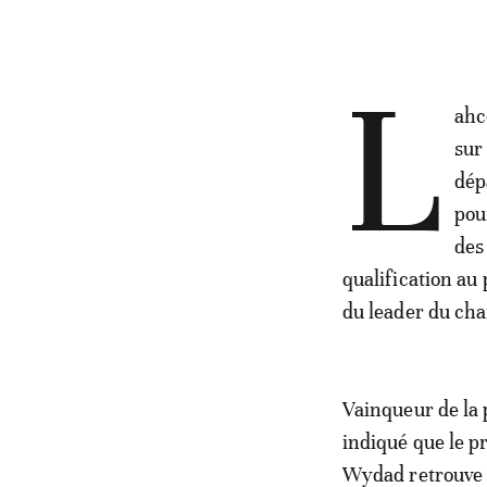
L
ahc
sur
dép
pou
des
qualification au
du leader du ch
Vainqueur de la
indiqué que le pr
Wydad retrouve s