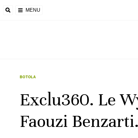
MENU
 Monde
ons de la CAF
frique
BOTOLA
Exclu360. Le Wy
ons de l'UEFA
Faouzi Benzarti