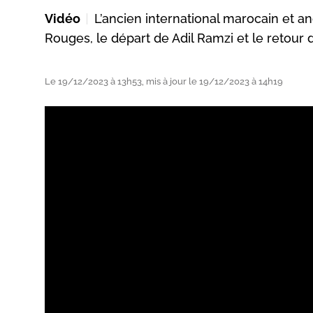
Vidéo
L’ancien international marocain et a
Rouges, le départ de Adil Ramzi et le retour 
Le 19/12/2023 à 13h53, mis à jour le 19/12/2023 à 14h19
ats