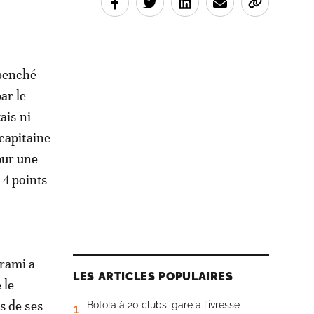
 penché
ar le
ais ni
 capitaine
our une
 4 points
rami a
LES ARTICLES POPULAIRES
 le
s de ses
Botola à 20 clubs: gare à l’ivresse
1