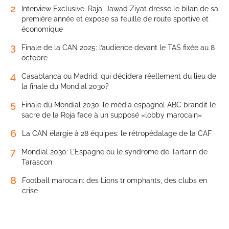
2
Interview Exclusive. Raja: Jawad Ziyat dresse le bilan de sa
première année et expose sa feuille de route sportive et
économique
3
Finale de la CAN 2025: l’audience devant le TAS fixée au 8
octobre
4
Casablanca ou Madrid: qui décidera réellement du lieu de
la finale du Mondial 2030?
5
Finale du Mondial 2030: le média espagnol ABC brandit le
sacre de la Roja face à un supposé «lobby marocain»
6
La CAN élargie à 28 équipes: le rétropédalage de la CAF
7
Mondial 2030: L’Espagne ou le syndrome de Tartarin de
Tarascon
8
Football marocain: des Lions triomphants, des clubs en
crise