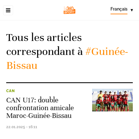
Français
▾
Tous les articles
correspondant à
#Guinée-
Bissau
CAN
CAN U17: double
confrontation amicale
Maroc-Guinée-Bissau
22.01.2025 - 16:11