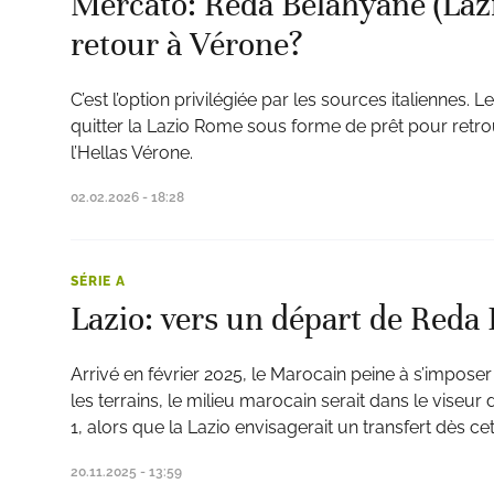
Mercato: Reda Belahyane (Lazi
retour à Vérone?
C’est l’option privilégiée par les sources italiennes. 
quitter la Lazio Rome sous forme de prêt pour retro
ats
l’Hellas Vérone.
02.02.2026 - 18:28
SÉRIE A
Lazio: vers un départ de Reda
Arrivé en février 2025, le Marocain peine à s’imposer
les terrains, le milieu marocain serait dans le viseur
1, alors que la Lazio envisagerait un transfert dès cet
20.11.2025 - 13:59