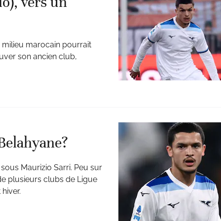
o), vers un
Le milieu marocain pourrait
uver son ancien club,
 Belahyane?
 sous Maurizio Sarri. Peu sur
 de plusieurs clubs de Ligue
 hiver.