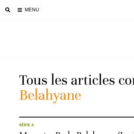
MENU
 Monde
ons de la CAF
frique
Tous les articles c
Belahyane
ons de l'UEFA
SÉRIE A