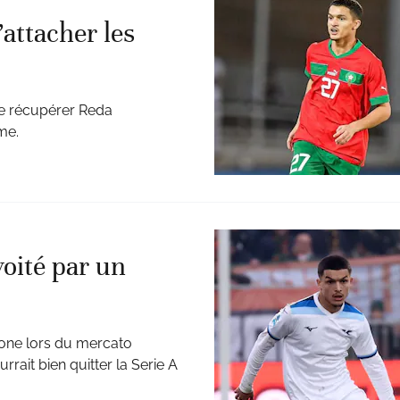
attacher les
te récupérer Reda
me.
oité par un
rone lors du mercato
rait bien quitter la Serie A