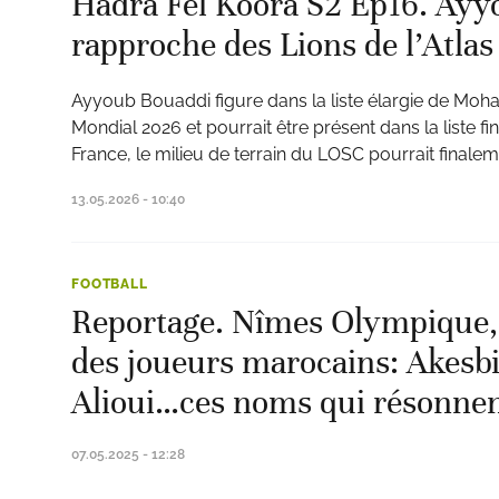
Hadra Fel Koora S2 Ep16. Ayy
rapproche des Lions de l’Atlas
Ayyoub Bouaddi figure dans la liste élargie de Mo
Mondial 2026 et pourrait être présent dans la liste fin
ats
France, le milieu de terrain du LOSC pourrait finalem
13.05.2026 - 10:40
FOOTBALL
Reportage. Nîmes Olympique, 
des joueurs marocains: Akesbi
Alioui…ces noms qui résonnen
07.05.2025 - 12:28