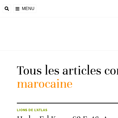
MENU
 Monde
ons de la CAF
frique
Tous les articles c
marocaine
ons de l'UEFA
LIONS DE L'ATLAS