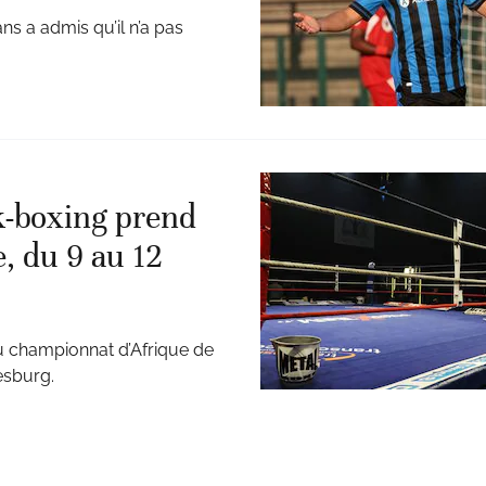
ans a admis qu’il n’a pas
k-boxing prend
, du 9 au 12
au championnat d’Afrique de
esburg.