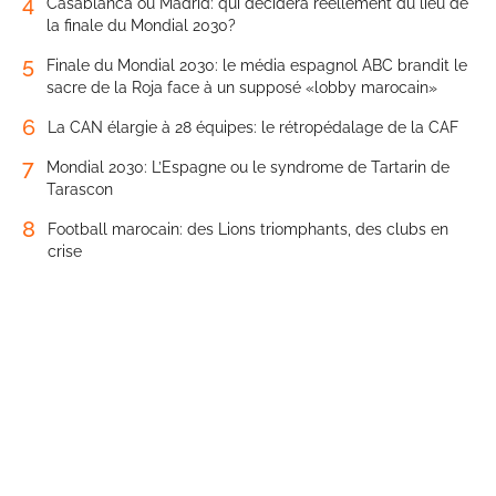
4
Casablanca ou Madrid: qui décidera réellement du lieu de
la finale du Mondial 2030?
5
Finale du Mondial 2030: le média espagnol ABC brandit le
sacre de la Roja face à un supposé «lobby marocain»
6
La CAN élargie à 28 équipes: le rétropédalage de la CAF
7
Mondial 2030: L’Espagne ou le syndrome de Tartarin de
Tarascon
8
Football marocain: des Lions triomphants, des clubs en
crise