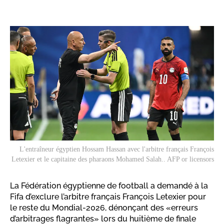
L'entraîneur égyptien Hossam Hassan avec l'arbitre français François
Letexier et le capitaine des pharaons Mohamed Salah.. AFP or licensors
La Fédération égyptienne de football a demandé à la
Fifa d’exclure l’arbitre français François Letexier pour
le reste du Mondial-2026, dénonçant des «erreurs
d’arbitrages flagrantes» lors du huitième de finale