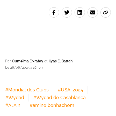
Par
Oumeïma Er-rafay
et
Ilyas El Battahi
Le 26/06/2025 à 16h09
#
Mondial des Clubs
#
USA-2025
#
Wydad
#
Wydad de Casablanca
#
Al Ain
#
amine benhachem