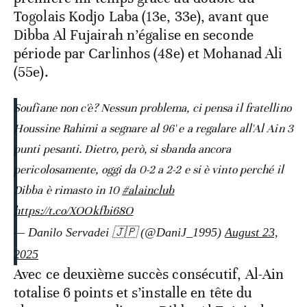
Togolais Kodjo Laba (13e, 33e), avant que
Dibba Al Fujairah n’égalise en seconde
période par Carlinhos (48e) et Mohanad Ali
(55e).
Soufiane non c'è? Nessun problema, ci pensa il fratellino
Houssine Rahimi a segnare al 96' e a regalare all'Al Ain 3
punti pesanti. Dietro, però, si sbanda ancora
pericolosamente, oggi da 0-2 a 2-2 e si è vinto perché il
Dibba è rimasto in 10
#alainclub
https://t.co/XOOkfbi68O
— Danilo Servadei 🇯🇵 (@DaniJ_1995)
August 23,
2025
Avec ce deuxième succès consécutif, Al-Ain
totalise 6 points et s’installe en tête du