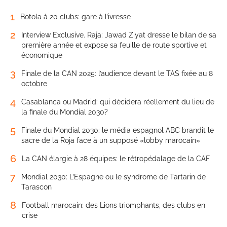
1
Botola à 20 clubs: gare à l’ivresse
2
Interview Exclusive. Raja: Jawad Ziyat dresse le bilan de sa
première année et expose sa feuille de route sportive et
économique
3
Finale de la CAN 2025: l’audience devant le TAS fixée au 8
octobre
4
Casablanca ou Madrid: qui décidera réellement du lieu de
la finale du Mondial 2030?
5
Finale du Mondial 2030: le média espagnol ABC brandit le
sacre de la Roja face à un supposé «lobby marocain»
6
La CAN élargie à 28 équipes: le rétropédalage de la CAF
7
Mondial 2030: L’Espagne ou le syndrome de Tartarin de
Tarascon
8
Football marocain: des Lions triomphants, des clubs en
crise