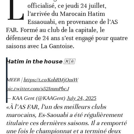
L
officialisé, ce jeudi 24 juillet,
l’arrivée du Marocain Hatim
Essaouabi, en provenance de l’AS
FAR. Formé au club de la capitale, le
défenseur de 24 ans s’est engagé pour quatre
saisons avec La Gantoise.
𝙃𝙖𝙩𝙞𝙢 𝙞𝙣 𝙩𝙝𝙚 𝙝𝙤𝙪𝙨𝙚 🇲🇦
MEER |
https://t.co/KohRMjOosW
pic.twitter.com/s52ImmPbcJ
— KAA Gent (@KAAGent)
July 24, 2025
«À l’AS FAR, l’un des meilleurs clubs
marocains, Es-Saouabi a été régulièrement
titulaire ces dernières saisons. Il a remporté
une fois le championnat et a terminé deux