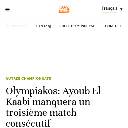
Français
▾
Actuellement
CAN 2025
COUPE DU MONDE 2026
LIONS DE L'AT
AUTRES CHAMPIONNATS
Olympiakos: Ayoub El
Kaabi manquera un
troisième match
consécutif