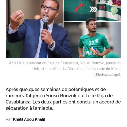
Adil Hala, président du Raja de Casablanca, Yousri Bouzok, joueur du
club, et le maillot des Verts floqué de la carte du Maroc
(Photomontage).
Après quelques semaines de polémiques et de
rumeurs, l’algérien Yousri Bouzok quitte le Raja de
Casablanca. Les deux parties ont conclu un accord de
séparation à l’amiable.
Par
Khalil Abou Khalil