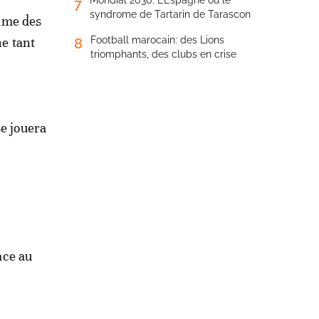
Mondial 2030: L’Espagne ou le
7
syndrome de Tartarin de Tarascon
mme des
he tant
Football marocain: des Lions
8
triomphants, des clubs en crise
se jouera
ace au