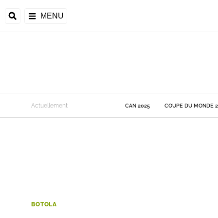
MENU
 Monde
Actuellement
CAN 2025
COUPE DU MONDE 2
ons de la CAF
frique
ons de l'UEFA
BOTOLA