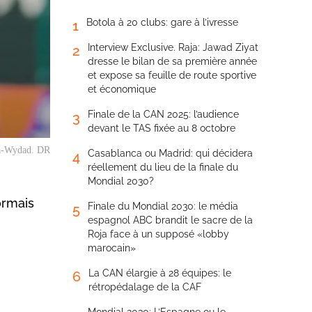
Botola à 20 clubs: gare à l’ivresse
1
Interview Exclusive. Raja: Jawad Ziyat
2
dresse le bilan de sa première année
et expose sa feuille de route sportive
et économique
Finale de la CAN 2025: l’audience
3
devant le TAS fixée au 8 octobre
ja-Wydad. DR
Casablanca ou Madrid: qui décidera
4
réellement du lieu de la finale du
Mondial 2030?
ormais
Finale du Mondial 2030: le média
5
espagnol ABC brandit le sacre de la
Roja face à un supposé «lobby
marocain»
La CAN élargie à 28 équipes: le
6
rétropédalage de la CAF