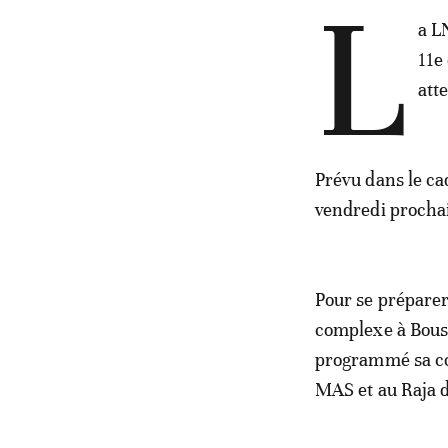
L
a L
11e
att
Prévu dans le ca
vendredi prochai
Pour se préparer 
complexe à Bous
programmé sa co
MAS et au Raja d