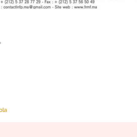
0
ola