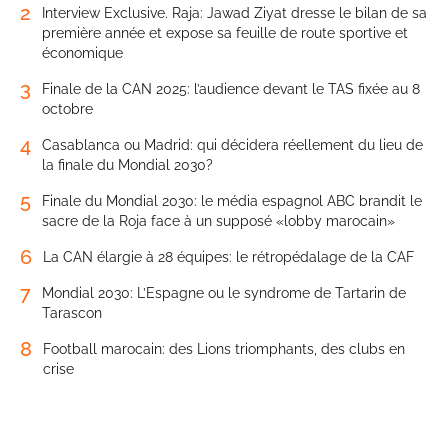
2
Interview Exclusive. Raja: Jawad Ziyat dresse le bilan de sa
première année et expose sa feuille de route sportive et
économique
3
Finale de la CAN 2025: l’audience devant le TAS fixée au 8
octobre
4
Casablanca ou Madrid: qui décidera réellement du lieu de
la finale du Mondial 2030?
5
Finale du Mondial 2030: le média espagnol ABC brandit le
sacre de la Roja face à un supposé «lobby marocain»
6
La CAN élargie à 28 équipes: le rétropédalage de la CAF
7
Mondial 2030: L’Espagne ou le syndrome de Tartarin de
Tarascon
8
Football marocain: des Lions triomphants, des clubs en
crise