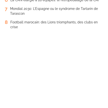
6
La CAN élargie à 28 équipes: le rétropédalage de la CAF
7
Mondial 2030: L’Espagne ou le syndrome de Tartarin de
Tarascon
8
Football marocain: des Lions triomphants, des clubs en
crise