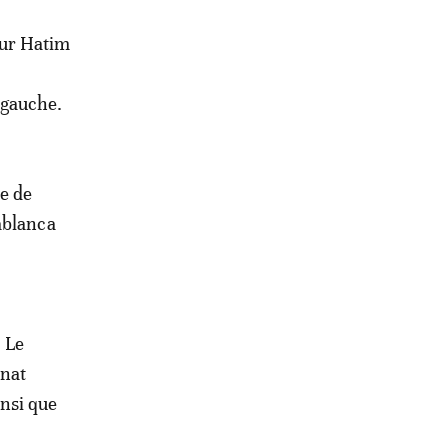
eur Hatim
 gauche.
se de
ablanca
 Le
nnat
nsi que