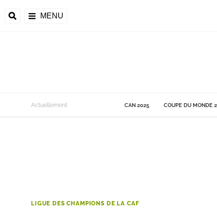
MENU
 Monde
Actuellement
CAN 2025
COUPE DU MONDE 2
ons de la CAF
frique
ons de l'UEFA
LIGUE DES CHAMPIONS DE LA CAF