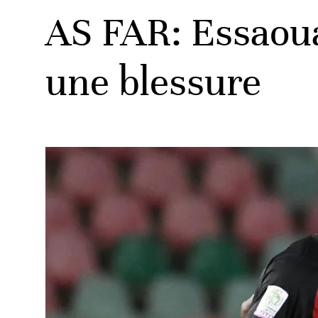
AS FAR: Essaoua
une blessure
ats