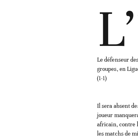
L’
Le défenseur des
groupes, en Ligu
(1-1)
Il sera absent d
joueur manquera
africain, contre
les matchs de mi