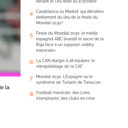
devant le TAS fixée au 8 octobre
Casablanca ou Madrid: qui décidera
4
réellement du lieu de la finale du
Mondial 2030?
Finale du Mondial 2030: le média
5
espagnol ABC brandit le sacre de la
Roja face à un supposé «lobby
marocain»
La CAN élargie à 28 équipes: le
6
rétropédalage de la CAF
Mondial 2030: L’Espagne ou le
7
syndrome de Tartarin de Tarascon
e la
Football marocain: des Lions
8
triomphants, des clubs en crise