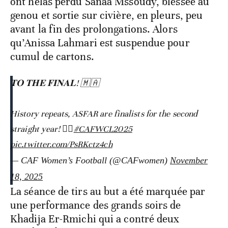
ont hélas perdu Sanaa Mssoudy, blessée au
genou et sortie sur civière, en pleurs, peu
avant la fin des prolongations. Alors
qu’Anissa Lahmari est suspendue pour
cumul de cartons.
𝐓𝐎 𝐓𝐇𝐄 𝐅𝐈𝐍𝐀𝐋! 🇲🇦
History repeats, ASFAR are finalists for the second
straight year! ❤️‍🔥
#CAFWCL2025
pic.twitter.com/PsRKctz4ch
— CAF Women’s Football (@CAFwomen)
November
18, 2025
La séance de tirs au but a été marquée par
une performance des grands soirs de
Khadija Er-Rmichi qui a contré deux