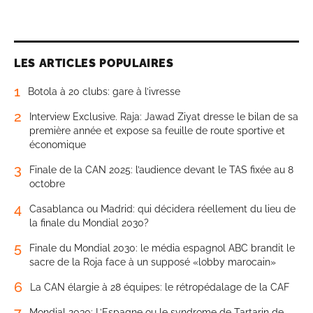
LES ARTICLES POPULAIRES
1
Botola à 20 clubs: gare à l’ivresse
2
Interview Exclusive. Raja: Jawad Ziyat dresse le bilan de sa
première année et expose sa feuille de route sportive et
économique
3
Finale de la CAN 2025: l’audience devant le TAS fixée au 8
octobre
4
Casablanca ou Madrid: qui décidera réellement du lieu de
la finale du Mondial 2030?
5
Finale du Mondial 2030: le média espagnol ABC brandit le
sacre de la Roja face à un supposé «lobby marocain»
6
La CAN élargie à 28 équipes: le rétropédalage de la CAF
7
Mondial 2030: L’Espagne ou le syndrome de Tartarin de