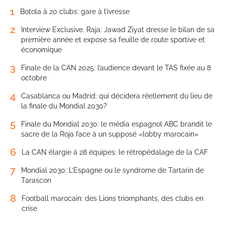
1
Botola à 20 clubs: gare à l’ivresse
2
Interview Exclusive. Raja: Jawad Ziyat dresse le bilan de sa
première année et expose sa feuille de route sportive et
économique
3
Finale de la CAN 2025: l’audience devant le TAS fixée au 8
octobre
4
Casablanca ou Madrid: qui décidera réellement du lieu de
la finale du Mondial 2030?
5
Finale du Mondial 2030: le média espagnol ABC brandit le
sacre de la Roja face à un supposé «lobby marocain»
6
La CAN élargie à 28 équipes: le rétropédalage de la CAF
7
Mondial 2030: L’Espagne ou le syndrome de Tartarin de
Tarascon
8
Football marocain: des Lions triomphants, des clubs en
crise