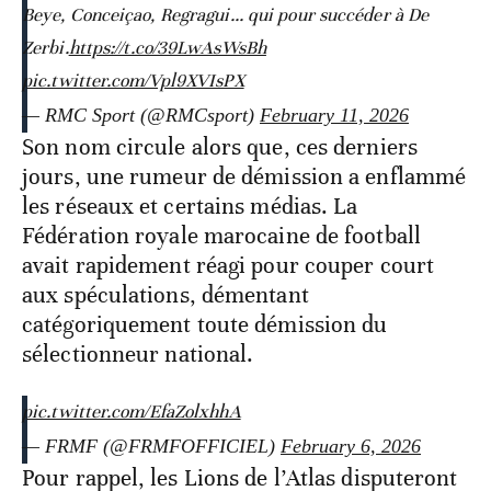
Beye, Conceiçao, Regragui... qui pour succéder à De
Zerbi.
https://t.co/39LwAsWsBh
pic.twitter.com/Vpl9XVIsPX
— RMC Sport (@RMCsport)
February 11, 2026
Son nom circule alors que, ces derniers
jours, une rumeur de démission a enflammé
les réseaux et certains médias. La
Fédération royale marocaine de football
avait rapidement réagi pour couper court
aux spéculations, démentant
catégoriquement toute démission du
sélectionneur national.
pic.twitter.com/EfaZolxhhA
— FRMF (@FRMFOFFICIEL)
February 6, 2026
Pour rappel, les Lions de l’Atlas disputeront