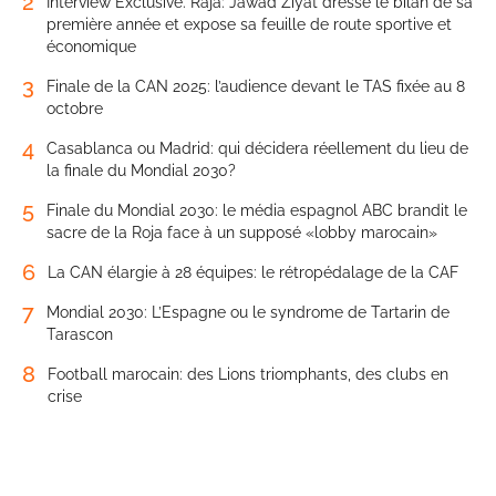
2
Interview Exclusive. Raja: Jawad Ziyat dresse le bilan de sa
première année et expose sa feuille de route sportive et
économique
3
Finale de la CAN 2025: l’audience devant le TAS fixée au 8
octobre
4
Casablanca ou Madrid: qui décidera réellement du lieu de
la finale du Mondial 2030?
5
Finale du Mondial 2030: le média espagnol ABC brandit le
sacre de la Roja face à un supposé «lobby marocain»
6
La CAN élargie à 28 équipes: le rétropédalage de la CAF
7
Mondial 2030: L’Espagne ou le syndrome de Tartarin de
Tarascon
8
Football marocain: des Lions triomphants, des clubs en
crise