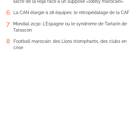
sacre de la Roja face à un supposé «lobby marocain»
6
La CAN élargie à 28 équipes: le rétropédalage de la CAF
7
Mondial 2030: L’Espagne ou le syndrome de Tartarin de
Tarascon
8
Football marocain: des Lions triomphants, des clubs en
crise