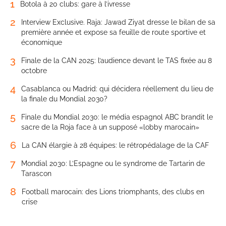
1
Botola à 20 clubs: gare à l’ivresse
2
Interview Exclusive. Raja: Jawad Ziyat dresse le bilan de sa
première année et expose sa feuille de route sportive et
économique
3
Finale de la CAN 2025: l’audience devant le TAS fixée au 8
octobre
4
Casablanca ou Madrid: qui décidera réellement du lieu de
la finale du Mondial 2030?
5
Finale du Mondial 2030: le média espagnol ABC brandit le
sacre de la Roja face à un supposé «lobby marocain»
6
La CAN élargie à 28 équipes: le rétropédalage de la CAF
7
Mondial 2030: L’Espagne ou le syndrome de Tartarin de
Tarascon
8
Football marocain: des Lions triomphants, des clubs en
crise