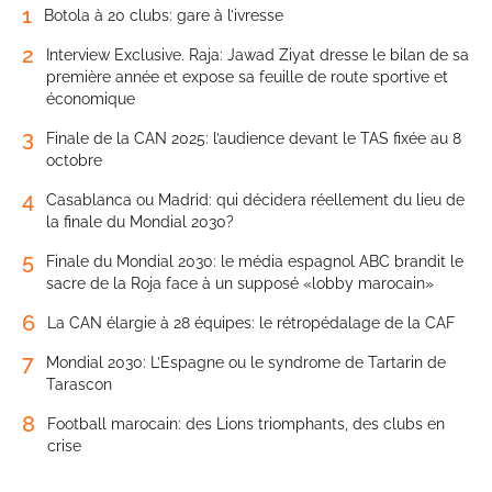
1
Botola à 20 clubs: gare à l’ivresse
2
Interview Exclusive. Raja: Jawad Ziyat dresse le bilan de sa
première année et expose sa feuille de route sportive et
économique
3
Finale de la CAN 2025: l’audience devant le TAS fixée au 8
octobre
4
Casablanca ou Madrid: qui décidera réellement du lieu de
la finale du Mondial 2030?
5
Finale du Mondial 2030: le média espagnol ABC brandit le
sacre de la Roja face à un supposé «lobby marocain»
6
La CAN élargie à 28 équipes: le rétropédalage de la CAF
7
Mondial 2030: L’Espagne ou le syndrome de Tartarin de
Tarascon
8
Football marocain: des Lions triomphants, des clubs en
crise