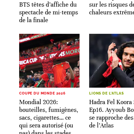
BTS têtes d’affiche du
sur les risques d
spectacle de mi-temps
chaleurs extrêm
de la finale
COUPE DU MONDE 2026
LIONS DE L'ATLAS
Mondial 2026:
Hadra Fel Koora
bouteilles, fumigènes,
Ep16. Ayyoub Bo
sacs, cigarettes… ce
se rapproche des
qui sera autorisé (ou
de l’Atlas
pas) dans les stades