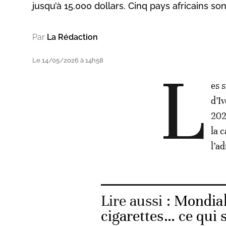
jusqu’à 15.000 dollars. Cinq pays africains so
Par
La Rédaction
Le 14/05/2026 à 14h58
L
es 
d’I
202
la 
l’a
Lire aussi :
Mondial
cigarettes… ce qui s