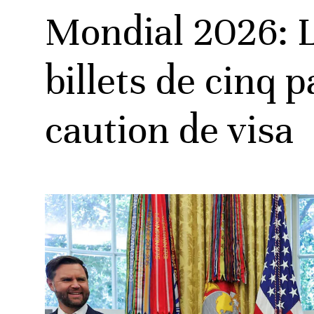
Mondial 2026: L
billets de cinq 
ats
caution de visa