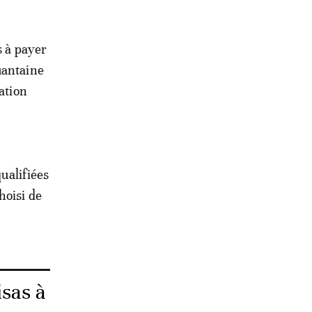
s à payer
uantaine
ation
qualifiées
hoisi de
isas à