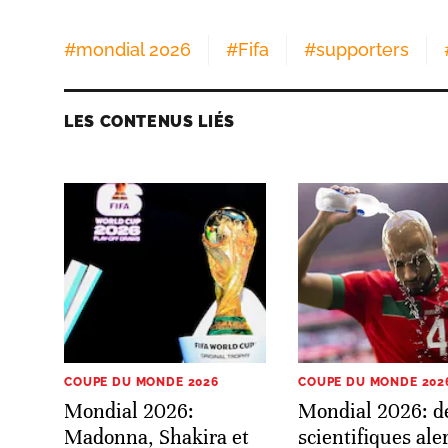
#
mondial 2026
#
Fifa
#
supporters
LES CONTENUS LIÉS
COUPE DU MONDE 2026
COUPE DU MONDE 202
Mondial 2026:
Mondial 2026: d
Madonna, Shakira et
scientifiques ale