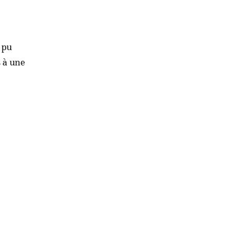
 pu
s à une