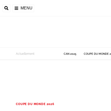
MENU
 Monde
Actuellement
CAN 2025
COUPE DU MONDE 2
ons de la CAF
frique
ons de l'UEFA
COUPE DU MONDE 2026