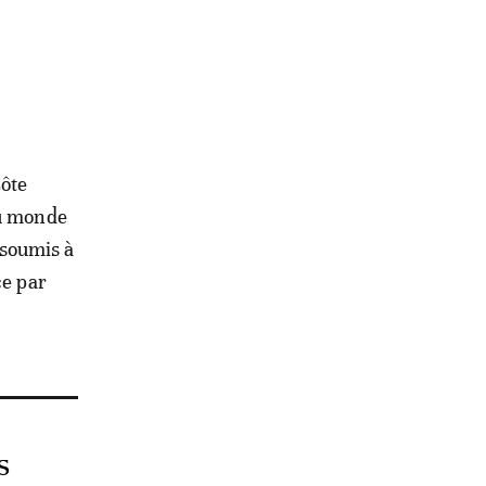
Côte
du monde
 soumis à
ce par
s