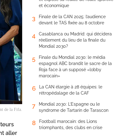
et économique
Finale de la CAN 2025: l’audience
3
devant le TAS fixée au 8 octobre
Casablanca ou Madrid: qui décidera
4
réellement du lieu de la finale du
Mondial 2030?
Finale du Mondial 2030: le média
5
espagnol ABC brandit le sacre de la
Roja face à un supposé «lobby
marocain»
La CAN élargie à 28 équipes: le
6
rétropédalage de la CAF
Mondial 2030: L’Espagne ou le
7
t de la Fifa.
syndrome de Tartarin de Tarascon
Football marocain: des Lions
8
iteurs
triomphants, des clubs en crise
t aller