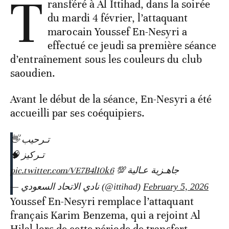
T
ransféré à Al Ittihad, dans la soirée
du mardi 4 février, l’attaquant
marocain Youssef En-Nesyri a
effectué ce jeudi sa première séance
d’entraînement sous les couleurs du club
saoudien.
Avant le début de la séance, En-Nesyri a été
accueilli par ses coéquipiers.
تـرحيب 👋
تـركيز 🧠
pic.twitter.com/VE7B4lI0k6
جاهـزية عـالية 💯
— نادي الاتحاد السعودي (@ittihad)
February 5, 2026
Youssef En-Nesyri remplace l’attaquant
français Karim Benzema, qui a rejoint Al