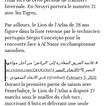
Hilal lors de cette période de transfert
hivernale. En-Nesyri portera le numéro 21
avec les Tigres.
Par ailleurs, le Lion de l’Atlas de 28 ans
figure dans la liste retenue par le technicien
portugais Sérgio Conceição pour la
rencontre face à Al Nassr en championnat
saoudien.
✈️ قائمة الفريق المغادرة إلى "الرياض" من أجل مواجهة
pic.twitter.com/ZJeQGQtg74
#الاتحاد_النصر
النصر 🐅
— نادي الاتحاد السعودي (@ittihad)
February 5, 2026
Durant la première partie de saison avec
Fenerbahçe, le Lion de l’Atlas a disputé 27
matchs sous le maillot du club turc,
inscrivant 8 buts et délivrant une seule