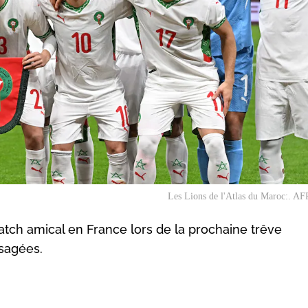
Les Lions de l'Atlas du Maroc:. AFP
match amical en France lors de la prochaine trêve
isagées.