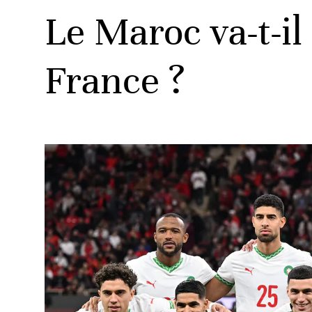
Le Maroc va-t-i
France ?
ats