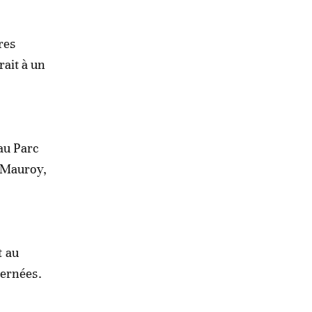
res
ait à un
 au Parc
e-Mauroy,
t au
cernées.