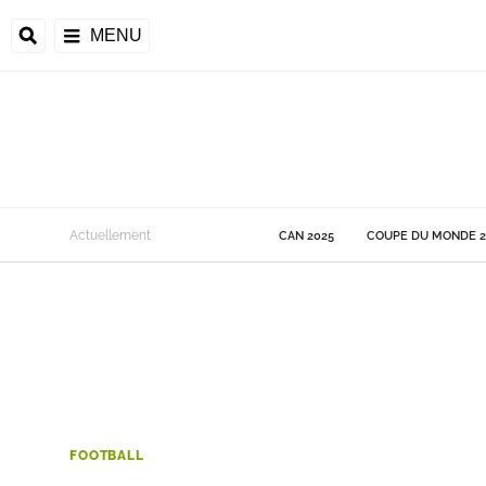
MENU
 Monde
Actuellement
CAN 2025
COUPE DU MONDE 2
ons de la CAF
frique
ons de l'UEFA
FOOTBALL