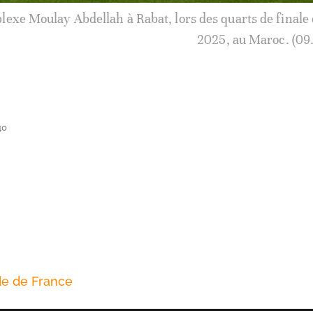
le Cameroun au Complexe Moulay Abdellah à Rabat, lors d
de finale de la Can 2025, au Maroc. (09
40
de de France