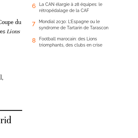
La CAN élargie à 28 équipes: le
6
rétropédalage de la CAF
 Coupe du
Mondial 2030: L’Espagne ou le
7
syndrome de Tartarin de Tarascon
les
Lions
Football marocain: des Lions
8
triomphants, des clubs en crise
l,
rid