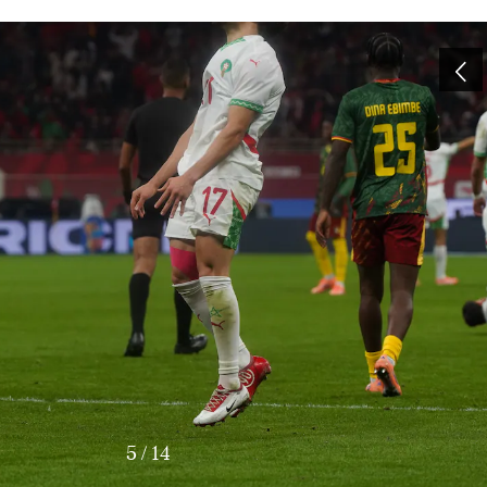
6
/
14