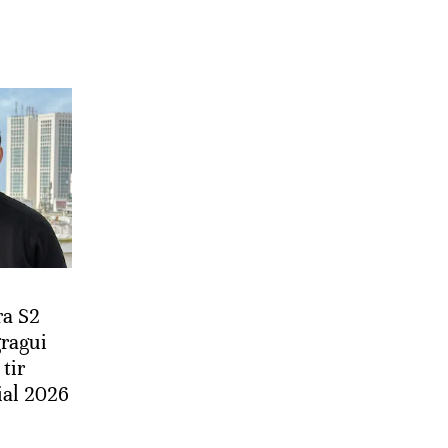
ra S2
gragui
 tir
ial 2026