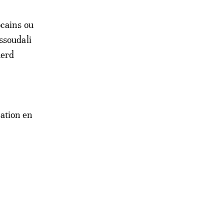
ocains ou
ssoudali
uerd
nation en