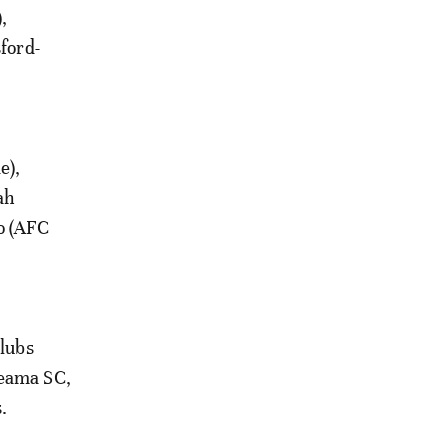
,
ford-
e),
ah
o (AFC
clubs
deama SC,
.