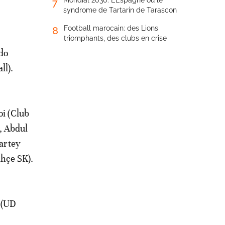
Mondial 2030: L’Espagne ou le
7
syndrome de Tartarin de Tarascon
Football marocain: des Lions
8
triomphants, des clubs en crise
ndo
ll).
oi (Club
, Abdul
artey
hçe SK).
 (UD