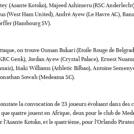
y (Asante Kotoko), Majeed Ashimeru (RSC Anderlecht)
 (West Ham United), André Ayew (Le Havre AC), Rans
rffer (Hambourg SV).
'attaque, on trouve Osman Bukari (Etoile Rouge de Belgrad
 (KRC Genk), Jordan Ayew (Crystal Palace), Ernest Nuam
ais), Iñaki Williams (Athletic Bilbao), Antoine Semeny
Jonathan Sowah (Medeama SC).
 constate la convocation de 23 joueurs évoluant dans des 
 que quatre jouent en Afrique, deux pour le club de Me
r l’Asante Kotoko, et le quatrième, pour l’Orlando Pirates