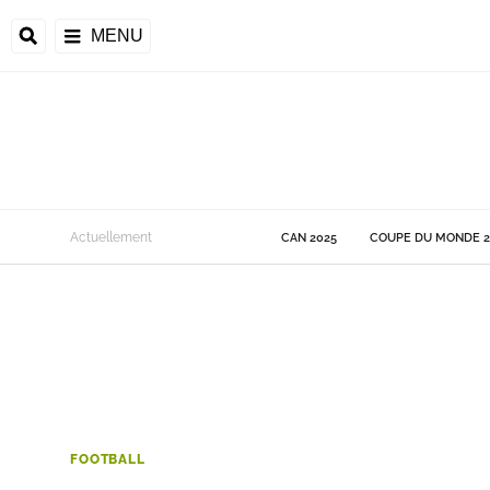
MENU
 Monde
Actuellement
CAN 2025
COUPE DU MONDE 2
ons de la CAF
frique
ons de l'UEFA
FOOTBALL