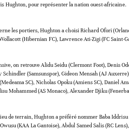
is Hughton, pour représenter la nation ouest-africaine.
erne les portiers, Hughton a choisi Richard Ofori (Orla
 Wollacott (Hibernian FC), Lawrence Ati-Zigi (FC Saint-Ga
ensive, on retrouve Alidu Seidu (Clermont Foot), Denis Od
ey Schindler (Samsunspor), Gideon Mensah (AJ Auxerre)
(Medeama SC), Nicholas Opoku (Amiens SC), Daniel Am
Salisu Mohammed (AS Monaco), Alexander Djiku (Fenerba
lieu de terrain, Hughton a préféré nommer Baba Iddrisu
 Owusu (KAA La Gantoise), Abdul Samed Salis (RC Lens),