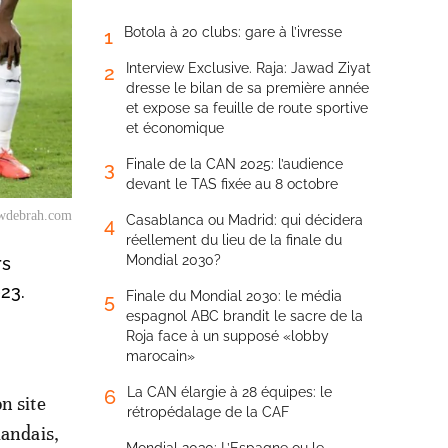
Botola à 20 clubs: gare à l’ivresse
1
Interview Exclusive. Raja: Jawad Ziyat
2
dresse le bilan de sa première année
et expose sa feuille de route sportive
et économique
Finale de la CAN 2025: l’audience
3
devant le TAS fixée au 8 octobre
wdebrah.com
Casablanca ou Madrid: qui décidera
4
réellement du lieu de la finale du
Mondial 2030?
rs
23.
Finale du Mondial 2030: le média
5
espagnol ABC brandit le sacre de la
Roja face à un supposé «lobby
marocain»
La CAN élargie à 28 équipes: le
6
n site
rétropédalage de la CAF
landais,