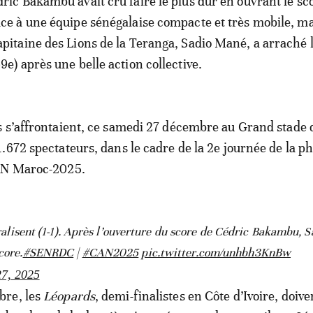
dric Bakambu avait cru faire le plus dur en ouvrant le sco
ace à une équipe sénégalaise compacte et très mobile, ma
apitaine des Lions de la Teranga, Sadio Mané, a arraché 
69e) après une belle action collective.
 s’affrontaient, ce samedi 27 décembre au Grand stade 
.672 spectateurs, dans le cadre de la 2e journée de la p
AN Maroc-2025.
lisent (1-1). Après l’ouverture du score de Cédric Bakambu, 
core.
#SENRDC
|
#CAN2025
pic.twitter.com/unhbh3KnBw
7, 2025
bre, les
Léopards
, demi-finalistes en Côte d’Ivoire, doive