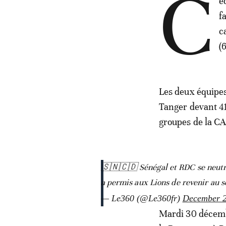
C
e
f
c
(
Les deux équipes
Tanger devant 41
groupes de la C
🇸🇳🇨🇩 Sénégal et RDC se neutra
a permis aux Lions de revenir au s
— Le360 (@Le360fr)
December 2
Mardi 30 décem