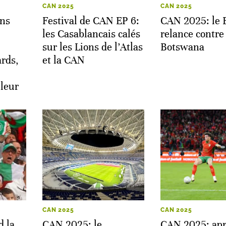
CAN 2025
CAN 2025
ans
Festival de CAN EP 6:
CAN 2025: le 
les Casablancais calés
relance contre 
sur les Lions de l’Atlas
Botswana
rds,
et la CAN
leur
CAN 2025
CAN 2025
 la
CAN 2025: le
CAN 2025: apr