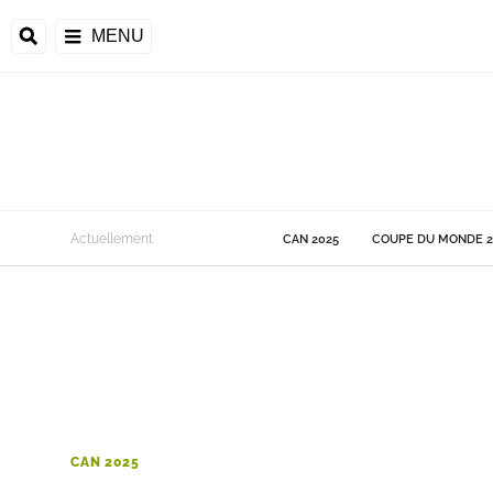
MENU
 Monde
Actuellement
CAN 2025
COUPE DU MONDE 2
ons de la CAF
frique
ons de l'UEFA
CAN 2025