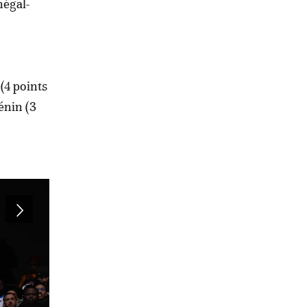
négal-
(4 points
énin (3