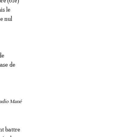
re (61e)
is le
le nul
de
hase de
Sadio Mané
nt battre