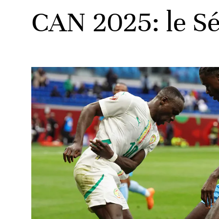
CAN 2025: le Sé
ats