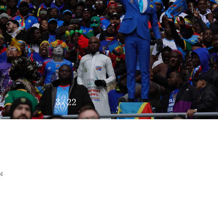
3
/
22
4