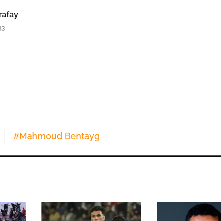
rafay
33
#
Mahmoud Bentayg