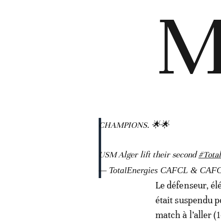
CHAMPIONS. 🌟🌟
USM Alger lift their second
#Tota
— TotalEnergies CAFCL & CA
Le défenseur, é
était suspendu p
match à l’aller (1