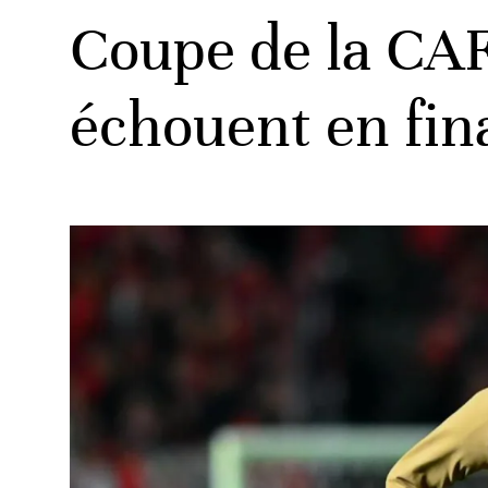
Coupe de la CA
échouent en fin
ats