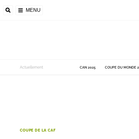
MENU
 Monde
Actuellement
CAN 2025
COUPE DU MONDE 2
ons de la CAF
frique
ons de l'UEFA
COUPE DE LA CAF