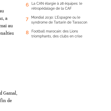
La CAN élargie à 28 équipes: le
6
rétropédalage de la CAF
au
s, a
Mondial 2030: L’Espagne ou le
7
syndrome de Tartarin de Tarascon
 mai au
Football marocain: des Lions
8
enalties
triomphants, des clubs en crise
ed Gamal,
 fin de