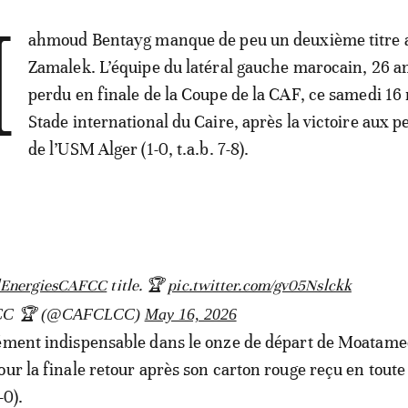
M
ahmoud Bentayg manque de peu un deuxième titre 
Zamalek. L’équipe du latéral gauche marocain, 26 an
perdu en finale de la Coupe de la CAF, ce samedi 16
Stade international du Caire, après la victoire aux p
de l’USM Alger (1-0, t.a.b. 7-8).
lEnergiesCAFCC
title. 🏆
pic.twitter.com/gv05Nslckk
FCC 🏆 (@CAFCLCC)
May 16, 2026
lément indispensable dans le onze de départ de Moatam
our la finale retour après son carton rouge reçu en toute
-0).