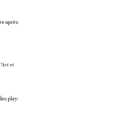
re après
’Art et
des play-