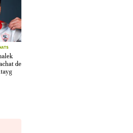
NATS
malek
’achat de
tayg