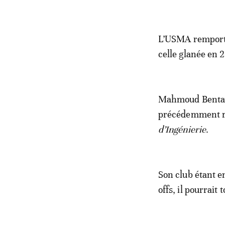
L’USMA remporte 
celle glanée en 
Mahmoud Bentayg 
précédemment re
d’Ingénierie
.
Son club étant e
offs, il pourrait