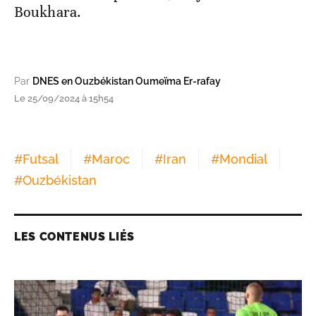
Boukhara.
Par
DNES en Ouzbékistan Oumeïma Er-rafay
Le 25/09/2024 à 15h54
#
Futsal
#
Maroc
#
Iran
#
Mondial
#
Ouzbékistan
LES CONTENUS LIÉS