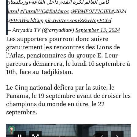
كأس العالم لكرة القدم داخل القاعة-أوزبكستان
#FutsalWC
@EnMaroc
@FRMFOFFICIEL
#futsal
2024.
@FIFAWorldCup
pic.twitter.com/ZKwHcyEChd
— Arryadia TV (@arryadiatv)
September 13, 2024
Les supporters pourront donc suivre
gratuitement les rencontres des Lions de
l’Atlas, pensionnaires du groupe E. Leur
parcours démarrera, le lundi 16 septembre à
16h, face au Tadjikistan.
Le Cinq national défiera par la suite, le
Panama, le 19 septembre avant de croiser les
champions du monde en titre, le 22
septembre.