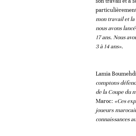
son travail et à
particulièremen
mon travail et l
nous avons lancé
17 ans. Nous avo
3 à 14 ans».
Lamia Boumehdi 
comptons défendre
de la Coupe du m
Maroc:
«Ces expé
joueurs marocain
connaissances a