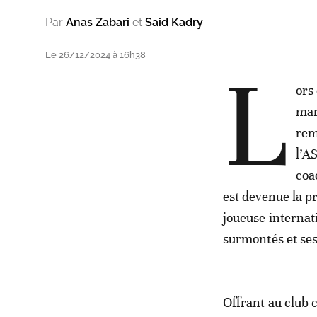
Par
Anas Zabari
et
Said Kadry
Le 26/12/2024 à 16h38
L
ors
mar
rem
l’A
coa
est devenue la p
joueuse internati
surmontés et ses
Offrant au club 