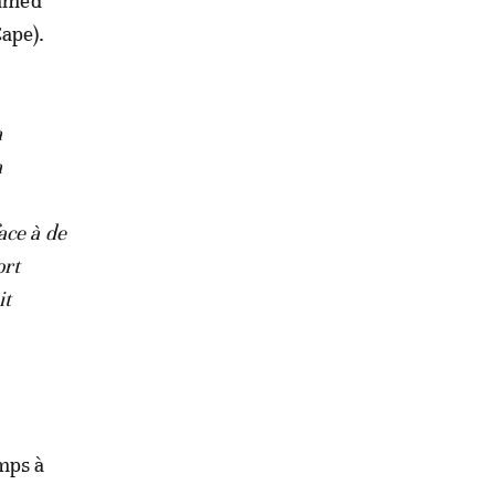
hamed
ape).
a
a
ace à de
ort
it
mps à