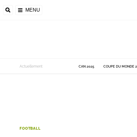
MENU
 Monde
Actuellement
CAN 2025
COUPE DU MONDE 2
ons de la CAF
frique
ons de l'UEFA
FOOTBALL