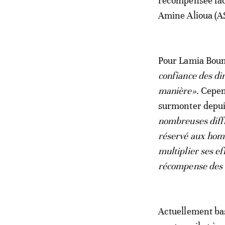
récompensée fa
Amine Alioua (AS
Pour Lamia Boume
confiance des dir
manière»
. Cepen
surmonter depui
nombreuses diffic
réservé aux homm
multiplier ses ef
récompense des 
Actuellement ba