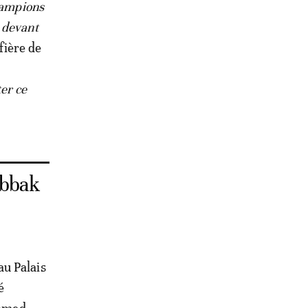
hampions
 devant
 fière de
er ce
ebbak
au Palais
é