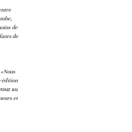
entre
zembe,
moins de
fants de
:
«Nous
 édition
etour au
neurs et