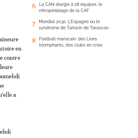
La CAN élargie à 28 équipes: le
6
rétropédalage de la CAF
Mondial 2030: L’Espagne ou le
7
syndrome de Tartarin de Tarascon
raîneure
Football marocain: des Lions
8
triomphants, des clubs en crise
stoire en
le contre
lleure
Boumehdi
ne
’elle a
.
mehdi