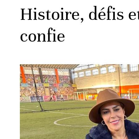
Histoire, défis 
confie
ats