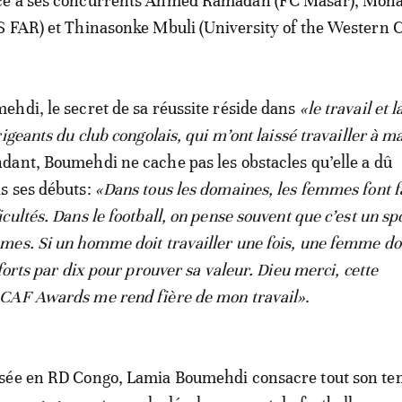
ce à ses concurrents Ahmed Ramadan (FC Masar), Mo
 FAR) et Thinasonke Mbuli (University of the Western C
hdi, le secret de sa réussite réside dans
«le travail et l
igeants du club congolais, qui m’ont laissé travailler à m
dant, Boumehdi ne cache pas les obstacles qu’elle a dû
s ses débuts:
«Dans tous les domaines, les femmes font f
ultés. Dans le football, on pense souvent que c’est un sp
es. Si un homme doit travailler une fois, une femme do
forts par dix pour prouver sa valeur. Dieu merci, cette
CAF Awards me rend fière de mon travail»
.
sée en RD Congo, Lamia Boumehdi consacre tout son te