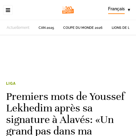
Français
▾
Actuellement
CAN 2025
COUPE DU MONDE 2026
LIONS DE L'AT
LIGA
Premiers mots de Youssef
Lekhedim après sa
signature à Alavés: «Un
grand pas dans ma