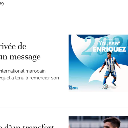
29.
rivée de
 un message
’international marocain
quel a tenu à remercier son
 d’un transfert