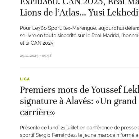
Exclu360. CAN 2025, Real Mad
Lions de l’Atlas… Yusi Lekhedi
Pour Le360 Sport, l’ex-Merengue, aujourd’hui défen
se livre en toute sincérité sur le Real Madrid, l’honn
ats
et la CAN 2025.
29.11.2025 - 09:58
LIGA
Premiers mots de Youssef Lek
signature à Alavés: «Un grand
carrière»
Présenté ce lundi 21 juillet en conférence de presse
sportif Sergio Fernández, le jeune marocain formé 