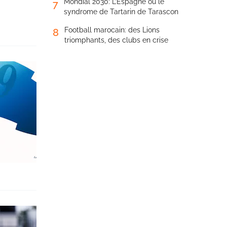
Mondial 2030: L’Espagne ou le
7
syndrome de Tartarin de Tarascon
Football marocain: des Lions
8
triomphants, des clubs en crise