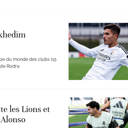
ekhedim
oupe du monde des clubs (15
iste Rodra.
e les Lions et
i Alonso