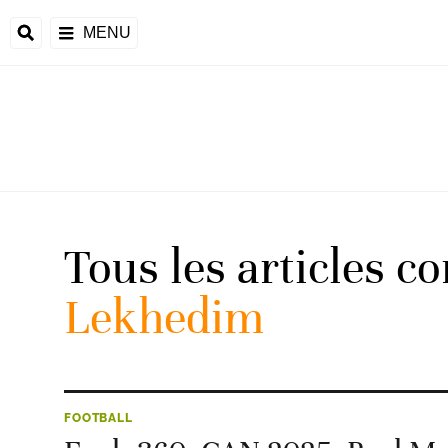
MENU
 Monde
ons de la CAF
frique
Tous les articles c
Lekhedim
ons de l'UEFA
FOOTBALL