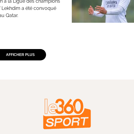
tion à la Ligue des champions
ef Lekhdim a été convoqué
au Qatar.
AFFICHER PLUS