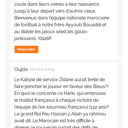
coule dans leurs veines à leur naissance
jusqu'à leur départ vers d'autres cieux.
Bienvenue dans l'équipe nationale marocaine
de football à notre frère Ayyoub Bouaddi et
au diable les jaloux wled les gaulo-
janissaires. Yalatif!
Répondre
Oujda
2026-05-15 16:20:59
Le Kabyle de service Zidane aurait tenté de
faire pencher le joueur en faveur des Bleus?!
En quoi le concerne ce Harki, qui embrasse
le maillot françaoui à chaque victoire de
l'équipe de l'ex-bourreau françaoui (132 ans)?
Le grand Roi Feu Hassan 2 Allah ya rahmou
avait dit: Le Marocain est très difficile à
digérer, le souverain parlait des défis de