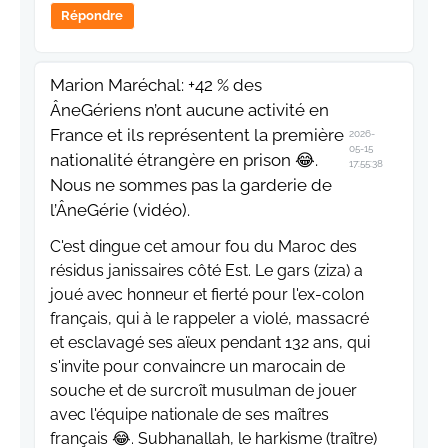
Répondre
Marion Maréchal: +42 % des
ÂneGériens n’ont aucune activité en
France et ils représentent la première
2026-
05-15
nationalité étrangère en prison 😂.
17:55:38
Nous ne sommes pas la garderie de
l’ÂneGérie (vidéo).
C'est dingue cet amour fou du Maroc des
résidus janissaires côté Est. Le gars (ziza) a
joué avec honneur et fierté pour l'ex-colon
français, qui à le rappeler a violé, massacré
et esclavagé ses aïeux pendant 132 ans, qui
s'invite pour convaincre un marocain de
souche et de surcroît musulman de jouer
avec l'équipe nationale de ses maîtres
français 😂. Subhanallah, le harkisme (traître)