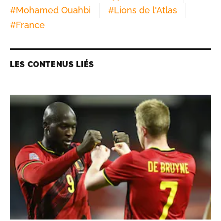
#
Mohamed Ouahbi
#
Lions de l'Atlas
#
France
LES CONTENUS LIÉS