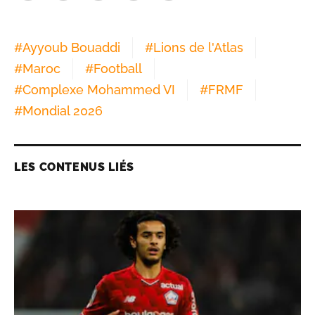
#
Ayyoub Bouaddi
#
Lions de l'Atlas
#
Maroc
#
Football
#
Complexe Mohammed VI
#
FRMF
#
Mondial 2026
LES CONTENUS LIÉS