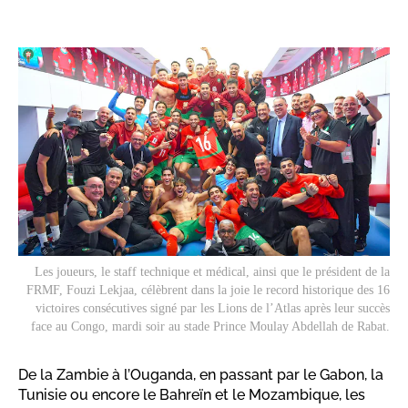
Les joueurs, le staff technique et médical, ainsi que le président de la
FRMF, Fouzi Lekjaa, célèbrent dans la joie le record historique des 16
victoires consécutives signé par les Lions de l’Atlas après leur succès
face au Congo, mardi soir au stade Prince Moulay Abdellah de Rabat.
De la Zambie à l’Ouganda, en passant par le Gabon, la
Tunisie ou encore le Bahreïn et le Mozambique, les