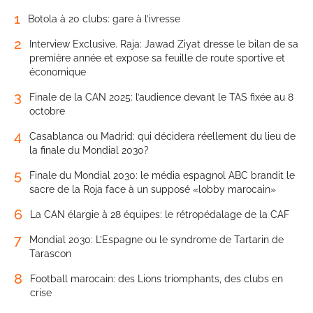
1
Botola à 20 clubs: gare à l’ivresse
2
Interview Exclusive. Raja: Jawad Ziyat dresse le bilan de sa
première année et expose sa feuille de route sportive et
économique
3
Finale de la CAN 2025: l’audience devant le TAS fixée au 8
octobre
4
Casablanca ou Madrid: qui décidera réellement du lieu de
la finale du Mondial 2030?
5
Finale du Mondial 2030: le média espagnol ABC brandit le
sacre de la Roja face à un supposé «lobby marocain»
6
La CAN élargie à 28 équipes: le rétropédalage de la CAF
7
Mondial 2030: L’Espagne ou le syndrome de Tartarin de
Tarascon
8
Football marocain: des Lions triomphants, des clubs en
crise