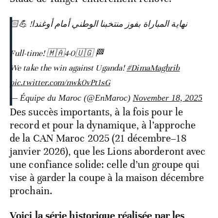
نهاية المباراة بفوز منتخبنا الوطني أمام أوغندا! 💪🏻
🏁 Full-time! 🇲🇦4-0🇺🇬
We take the win against Uganda!
#DimaMaghrib
pic.twitter.com/nwk0vPt1sG
— Équipe du Maroc (@EnMaroc)
November 18, 2025
Des succès importants, à la fois pour le
record et pour la dynamique, à l’approche
de la CAN Maroc 2025 (21 décembre–18
janvier 2026), que les Lions aborderont avec
une confiance solide: celle d’un groupe qui
vise à garder la coupe à la maison décembre
prochain.
Voici la série historique réalisée par les