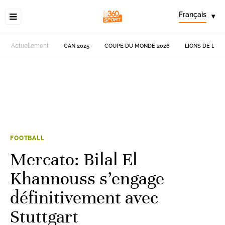
Français
▾
Actuellement
CAN 2025
COUPE DU MONDE 2026
LIONS DE L'AT
FOOTBALL
Mercato: Bilal El
Khannouss s’engage
définitivement avec
Stuttgart