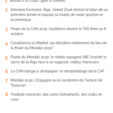
1
Botola à 20 clubs: gare à l’ivresse
2
Interview Exclusive. Raja: Jawad Ziyat dresse le bilan de sa
première année et expose sa feuille de route sportive et
économique
3
Finale de la CAN 2025: l’audience devant le TAS fixée au 8
octobre
4
Casablanca ou Madrid: qui décidera réellement du lieu de
la finale du Mondial 2030?
5
Finale du Mondial 2030: le média espagnol ABC brandit le
sacre de la Roja face à un supposé «lobby marocain»
6
La CAN élargie à 28 équipes: le rétropédalage de la CAF
7
Mondial 2030: L’Espagne ou le syndrome de Tartarin de
Tarascon
8
Football marocain: des Lions triomphants, des clubs en
crise