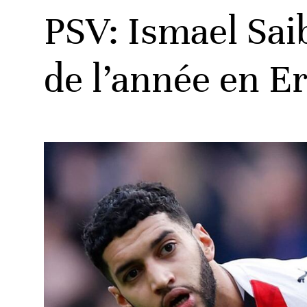
PSV: Ismael Saib
de l’année en Er
ats