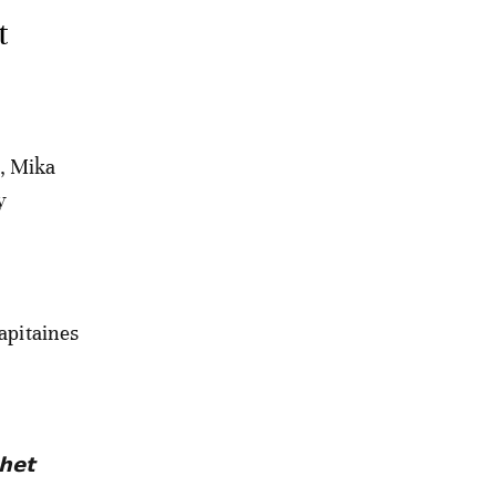
t
), Mika
y
capitaines
𝗵𝗲𝘁