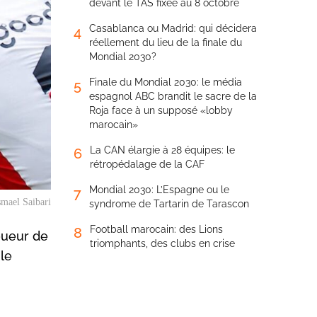
devant le TAS fixée au 8 octobre
Casablanca ou Madrid: qui décidera
4
réellement du lieu de la finale du
Mondial 2030?
Finale du Mondial 2030: le média
5
espagnol ABC brandit le sacre de la
Roja face à un supposé «lobby
marocain»
La CAN élargie à 28 équipes: le
6
rétropédalage de la CAF
Mondial 2030: L’Espagne ou le
7
smael Saibari
syndrome de Tartarin de Tarascon
Football marocain: des Lions
8
Joueur de
triomphants, des clubs en crise
le