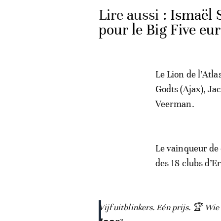
Lire aussi :
Ismaël S
pour le Big Five eu
Le Lion de l’Atl
Godts (Ajax), Ja
Veerman.
Le vainqueur de 
des 18 clubs d’E
Vijf uitblinkers. Eén prijs. 🏆 Wie wordt