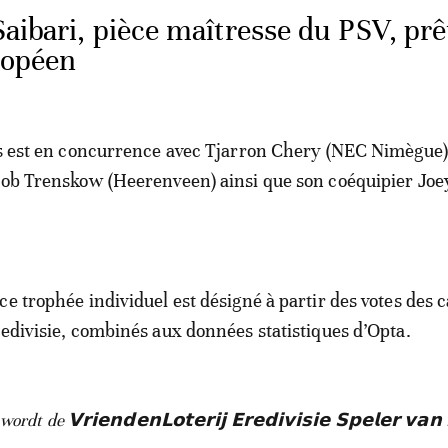
aibari, pièce maîtresse du PSV, prê
ropéen
as est en concurrence avec Tjarron Chery (NEC Nimègue
cob Trenskow (Heerenveen) ainsi que son coéquipier Joe
ce trophée individuel est désigné à partir des votes des 
redivisie, combinés aux données statistiques d’Opta.
 de 𝗩𝗿𝗶𝗲𝗻𝗱𝗲𝗻𝗟𝗼𝘁𝗲𝗿𝗶𝗷 𝗘𝗿𝗲𝗱𝗶𝘃𝗶𝘀𝗶𝗲 𝗦𝗽𝗲𝗹𝗲𝗿 𝘃𝗮𝗻 