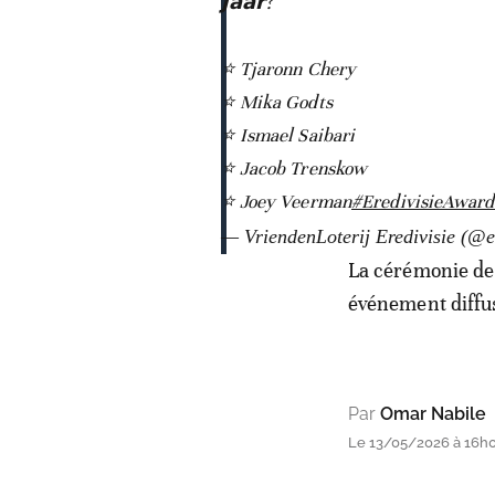
𝗝𝗮𝗮𝗿?
⭐ Tjaronn Chery
⭐ Mika Godts
⭐ Ismael Saibari
⭐ Jacob Trenskow
⭐ Joey Veerman
#EredivisieAward
— VriendenLoterij Eredivisie (@e
La cérémonie de 
événement diffus
Par
Omar Nabile
Le 13/05/2026 à 16h