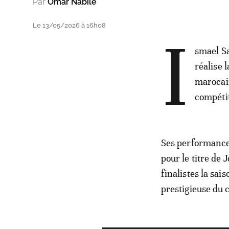
Par
Omar Nabile
Le 13/05/2026 à 16h08
I
smael Sa
réalise 
marocain
compéti
Ses performance
pour le titre de 
finalistes la sais
prestigieuse du