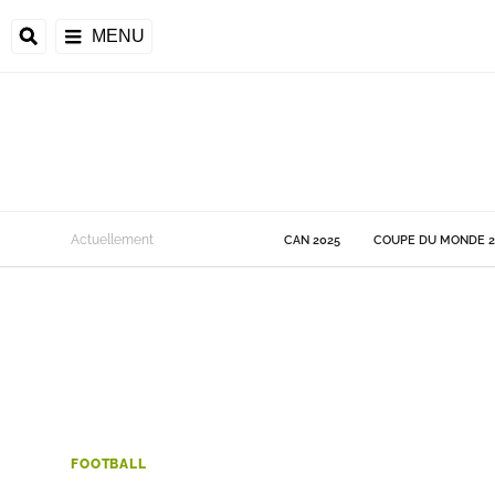
MENU
 Monde
Actuellement
CAN 2025
COUPE DU MONDE 2
ons de la CAF
frique
ons de l'UEFA
FOOTBALL