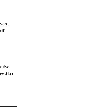
oven,
sif
s
utive
armi les