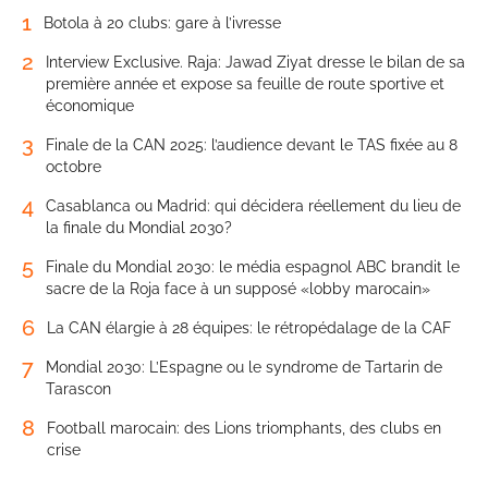
1
Botola à 20 clubs: gare à l’ivresse
2
Interview Exclusive. Raja: Jawad Ziyat dresse le bilan de sa
première année et expose sa feuille de route sportive et
économique
3
Finale de la CAN 2025: l’audience devant le TAS fixée au 8
octobre
4
Casablanca ou Madrid: qui décidera réellement du lieu de
la finale du Mondial 2030?
5
Finale du Mondial 2030: le média espagnol ABC brandit le
sacre de la Roja face à un supposé «lobby marocain»
6
La CAN élargie à 28 équipes: le rétropédalage de la CAF
7
Mondial 2030: L’Espagne ou le syndrome de Tartarin de
Tarascon
8
Football marocain: des Lions triomphants, des clubs en
crise