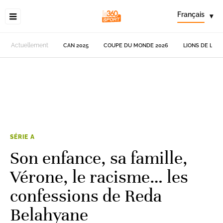
Français
▾
Actuellement
CAN 2025
COUPE DU MONDE 2026
LIONS DE L'AT
SÉRIE A
Son enfance, sa famille,
Vérone, le racisme… les
confessions de Reda
Belahyane