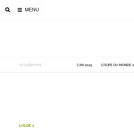
MENU
 Monde
Actuellement
CAN 2025
COUPE DU MONDE 2
ons de la CAF
frique
ons de l'UEFA
LIGUE 1