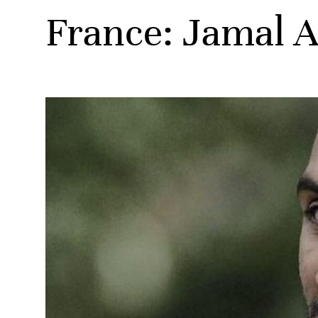
France: Jamal Al
ats