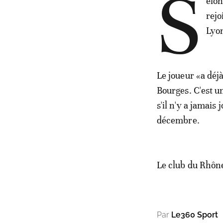
S
elon
rejo
Lyon
Le joueur «a déj
Bourges. C'est u
s'il n'y a jamai
décembre.
Le club du Rhône
Par
Le360 Sport