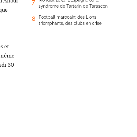
l Alioui
Mondial 2030: L’Espagne ou le
7
syndrome de Tartarin de Tarascon
ique
Football marocain: des Lions
8
triomphants, des clubs en crise
s et
, même
edi 30