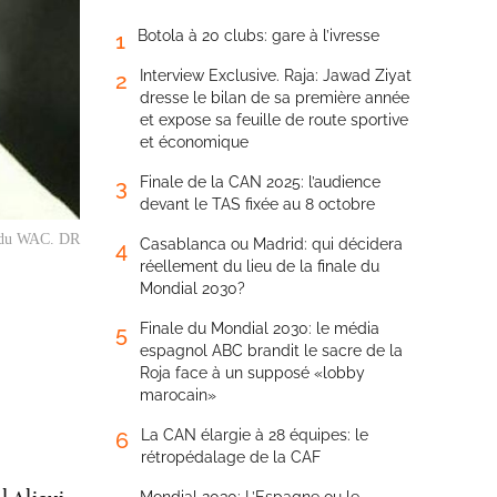
Botola à 20 clubs: gare à l’ivresse
1
Interview Exclusive. Raja: Jawad Ziyat
2
dresse le bilan de sa première année
et expose sa feuille de route sportive
et économique
Finale de la CAN 2025: l’audience
3
devant le TAS fixée au 8 octobre
t du WAC. DR
Casablanca ou Madrid: qui décidera
4
réellement du lieu de la finale du
Mondial 2030?
Finale du Mondial 2030: le média
5
espagnol ABC brandit le sacre de la
Roja face à un supposé «lobby
marocain»
La CAN élargie à 28 équipes: le
6
rétropédalage de la CAF