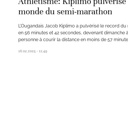
Athlétisme: Kiplimo pulvérise 
monde du semi-marathon
L’Ougandais Jacob Kiplimo a pulvérisé le record 
en 56 minutes et 42 secondes, devenant dimanche à
ats
personne à courir la distance en moins de 57 minute
16.02.2025 - 11:49