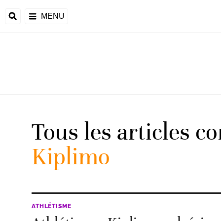
MENU
 Monde
ons de la CAF
frique
Tous les articles c
Kiplimo
ons de l'UEFA
ATHLÉTISME