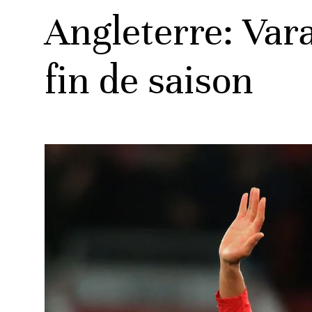
Angleterre: Var
fin de saison
ats