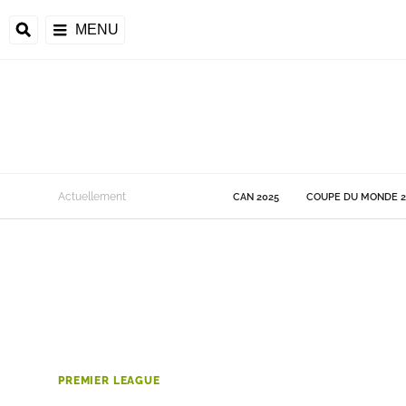
MENU
 Monde
Actuellement
CAN 2025
COUPE DU MONDE 2
ons de la CAF
frique
ons de l'UEFA
PREMIER LEAGUE