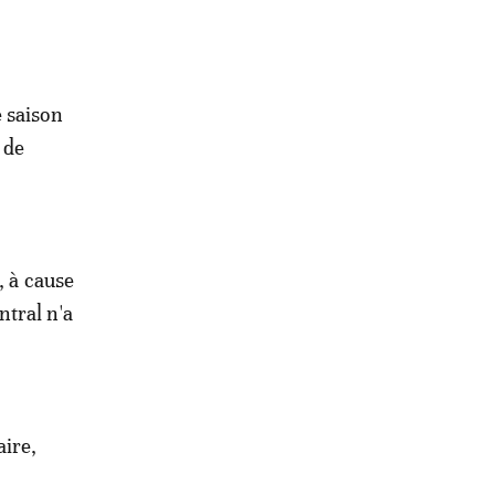
 saison
 de
, à cause
ntral n'a
aire,