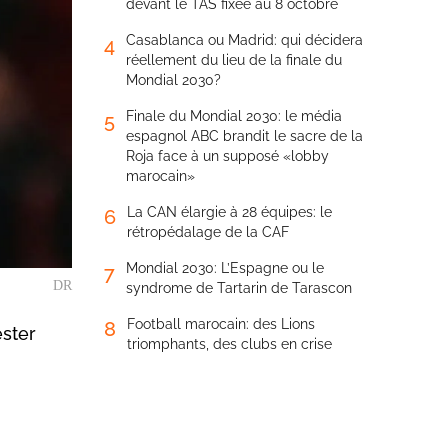
devant le TAS fixée au 8 octobre
Casablanca ou Madrid: qui décidera
4
réellement du lieu de la finale du
Mondial 2030?
Finale du Mondial 2030: le média
5
espagnol ABC brandit le sacre de la
Roja face à un supposé «lobby
marocain»
La CAN élargie à 28 équipes: le
6
rétropédalage de la CAF
Mondial 2030: L’Espagne ou le
7
DR
syndrome de Tartarin de Tarascon
Football marocain: des Lions
8
ster
triomphants, des clubs en crise