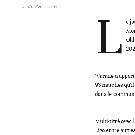
Le 14/05/2024 à 10h56
L
e jo
Mon
Old
202
"Varane a apport
93 matches qu'il
dans le communi
Multi-titré avec 
Liga entre autres