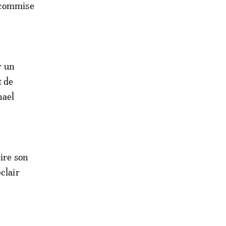
e commise
r un
t de
hael
rire son
clair