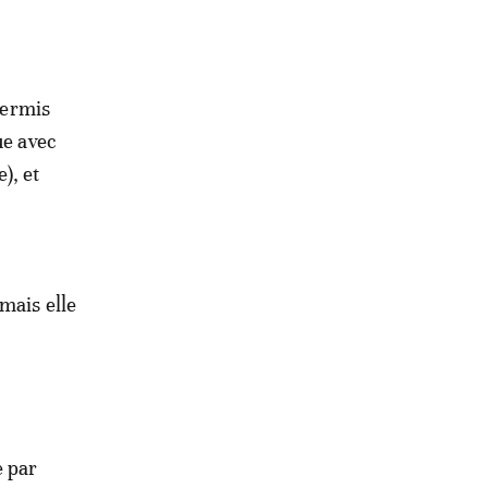
permis
ue avec
), et
mais elle
e par