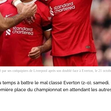
 par ses coéquipiers de Liverpool après son doublé face à Everton, le 21 octo
 temps à battre le mal classé Everton (2-0), samedi, 
 première place du championnat en attendant les autre