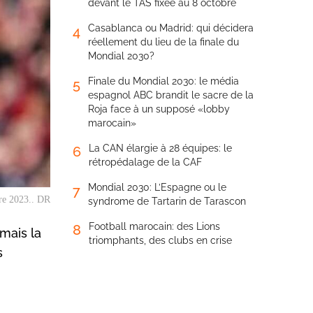
devant le TAS fixée au 8 octobre
Casablanca ou Madrid: qui décidera
4
réellement du lieu de la finale du
Mondial 2030?
Finale du Mondial 2030: le média
5
espagnol ABC brandit le sacre de la
Roja face à un supposé «lobby
marocain»
La CAN élargie à 28 équipes: le
6
rétropédalage de la CAF
Mondial 2030: L’Espagne ou le
7
bre 2023.. DR
syndrome de Tartarin de Tarascon
Football marocain: des Lions
8
mais la
triomphants, des clubs en crise
s