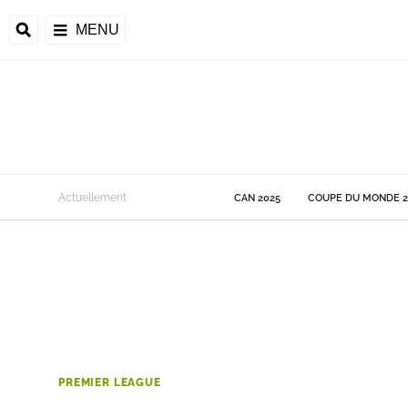
MENU
 Monde
Actuellement
CAN 2025
COUPE DU MONDE 2
ons de la CAF
frique
ons de l'UEFA
PREMIER LEAGUE