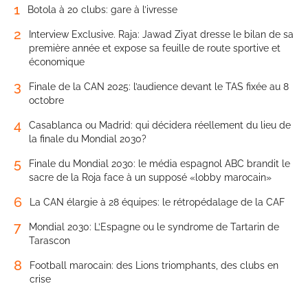
1
Botola à 20 clubs: gare à l’ivresse
2
Interview Exclusive. Raja: Jawad Ziyat dresse le bilan de sa
première année et expose sa feuille de route sportive et
économique
3
Finale de la CAN 2025: l’audience devant le TAS fixée au 8
octobre
4
Casablanca ou Madrid: qui décidera réellement du lieu de
la finale du Mondial 2030?
5
Finale du Mondial 2030: le média espagnol ABC brandit le
sacre de la Roja face à un supposé «lobby marocain»
6
La CAN élargie à 28 équipes: le rétropédalage de la CAF
7
Mondial 2030: L’Espagne ou le syndrome de Tartarin de
Tarascon
8
Football marocain: des Lions triomphants, des clubs en
crise