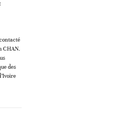
t
 contacté
 un CHAN.
lus
que des
’Ivoire