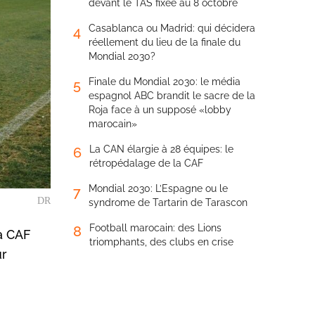
devant le TAS fixée au 8 octobre
Casablanca ou Madrid: qui décidera
4
réellement du lieu de la finale du
Mondial 2030?
Finale du Mondial 2030: le média
5
espagnol ABC brandit le sacre de la
Roja face à un supposé «lobby
marocain»
La CAN élargie à 28 équipes: le
6
rétropédalage de la CAF
Mondial 2030: L’Espagne ou le
7
DR
syndrome de Tartarin de Tarascon
Football marocain: des Lions
8
la CAF
triomphants, des clubs en crise
ur