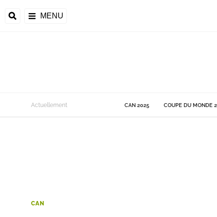
MENU
 Monde
Actuellement
CAN 2025
COUPE DU MONDE 2
ons de la CAF
frique
ons de l'UEFA
CAN