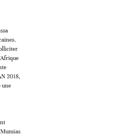
Issa
caines.
olliciter
’Afrique
nte
HAN 2018,
e une
ont
de Mumias