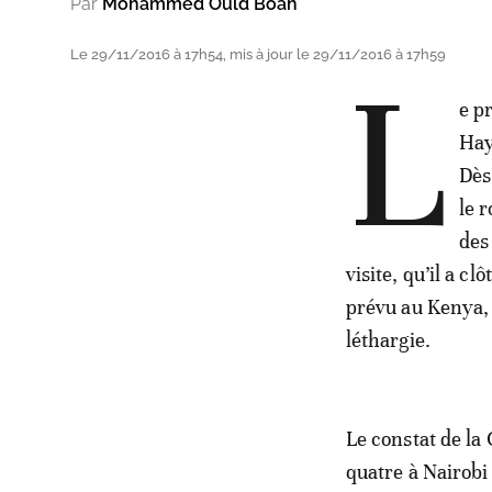
Par
Mohammed Ould Boah
Le 29/11/2016 à 17h54, mis à jour le 29/11/2016 à 17h59
L
e p
Hay
Dès 
le 
des
visite, qu’il a c
prévu au Kenya, 
léthargie.
Le constat de la
quatre à Nairobi