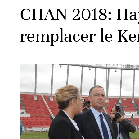
CHAN 2018: Haya
remplacer le K
ats