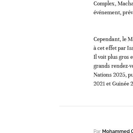
Complex, Machako
événement, prév
Cependant, le Ma
à cet effet par 
Il voit plus gro
grands rendez-v
Nations 2025, p
2021 et Guinée 
Par
Mohammed O