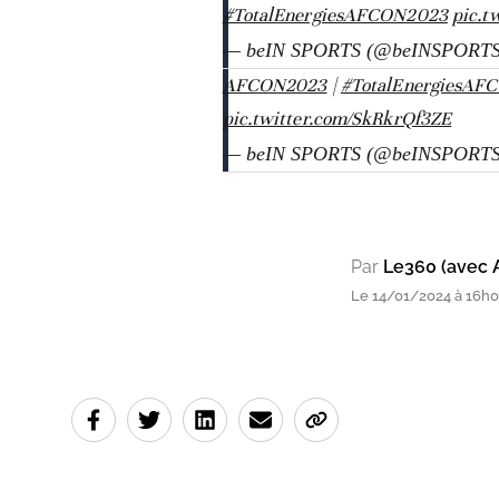
#TotalEnergiesAFCON2023
pic.t
— beIN SPORTS (@beINSPORT
|
#TotalEnergiesAF
pic.twitter.com/SkRkrQf3ZE
— beIN SPORTS (@beINSPORT
Par
Le360 (avec 
Le 14/01/2024 à 16h03