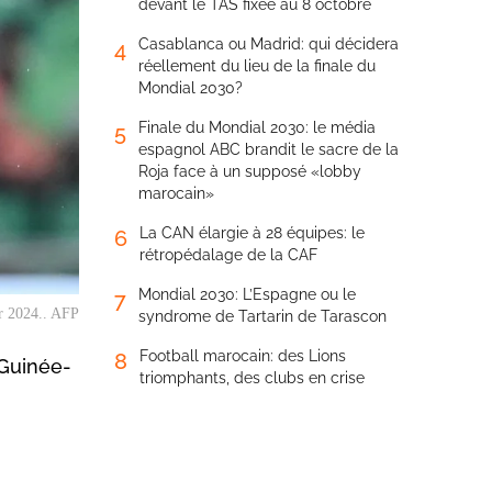
devant le TAS fixée au 8 octobre
Casablanca ou Madrid: qui décidera
4
réellement du lieu de la finale du
Mondial 2030?
Finale du Mondial 2030: le média
5
espagnol ABC brandit le sacre de la
Roja face à un supposé «lobby
marocain»
La CAN élargie à 28 équipes: le
6
rétropédalage de la CAF
Mondial 2030: L’Espagne ou le
7
er 2024.. AFP
syndrome de Tartarin de Tarascon
Football marocain: des Lions
8
 Guinée-
triomphants, des clubs en crise