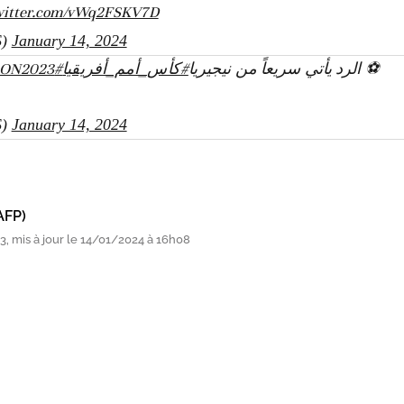
witter.com/vWq2FSKV7D
S)
January 14, 2024
CON2023
#AFCON2023
#كأس_أمم_أفريقيا
⚽️ الرد يأتي سريعاً من نيجيريا
S)
January 14, 2024
AFP)
, mis à jour le 14/01/2024 à 16h08