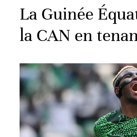
La Guinée Équat
la CAN en tenan
ats