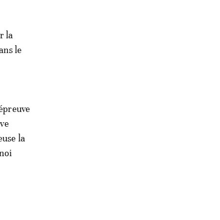
r la
ans le
'épreuve
uve
euse la
rnoi