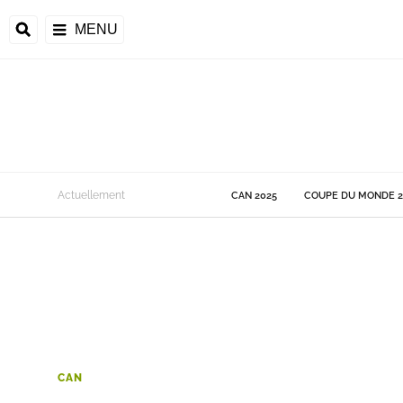
MENU
 Monde
Actuellement
CAN 2025
COUPE DU MONDE 2
ons de la CAF
frique
ons de l'UEFA
CAN