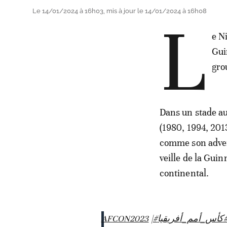
Le 14/01/2024 à 16h03, mis à jour le 14/01/2024 à 16h08
L
e N
Gui
gro
Dans un stade au
(1980, 1994, 2013
comme son advers
veille de la Guin
continental.
|
#AFCON2023
#أس_أمم_أفريقيا