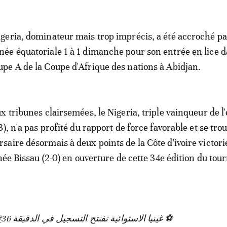
igeria, dominateur mais trop imprécis, a été accroché pa
née équatoriale 1 à 1 dimanche pour son entrée en lice d
upe A de la Coupe d'Afrique des nations à Abidjan.
x tribunes clairsemées, le Nigeria, triple vainqueur de l
), n'a pas profité du rapport de force favorable et se tro
aire désormais à deux points de la Côte d'ivoire victori
née Bissau (2-0) en ouverture de cette 34e édition du tou
⚽️ غينيا الاستوائية تفتتح التسجيل في الدقيقة 36
ك