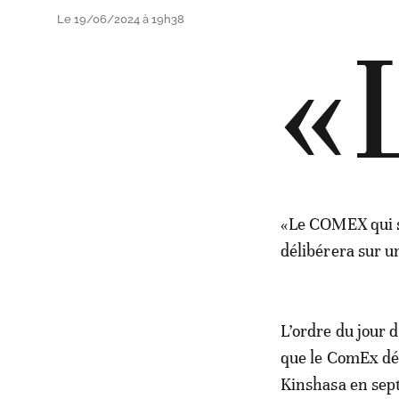
Le 19/06/2024 à 19h38
«
«Le COMEX qui se
délibérera sur u
L’ordre du jour d
que le ComEx déb
Kinshasa en sep