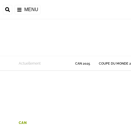
MENU
 Monde
Actuellement
CAN 2025
COUPE DU MONDE 2
ons de la CAF
frique
ons de l'UEFA
CAN