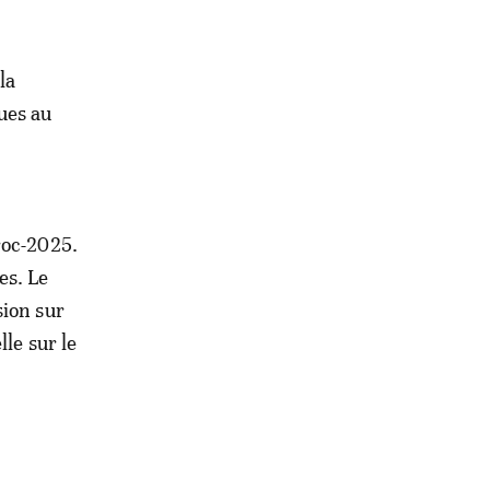
la
ues au
roc-2025.
es. Le
sion sur
le sur le