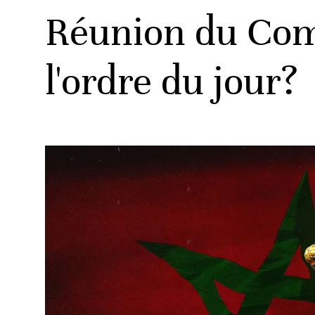
Réunion du Com
l'ordre du jour?
ats