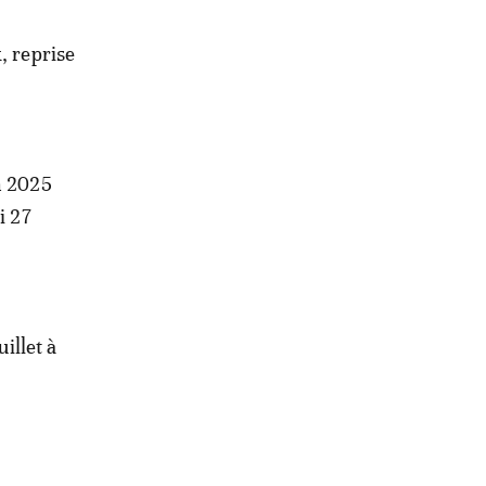
, reprise
n 2025
i 27
illet à