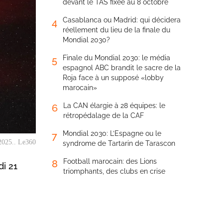
devant le TAS fixée au 8 octobre
Casablanca ou Madrid: qui décidera
4
réellement du lieu de la finale du
Mondial 2030?
Finale du Mondial 2030: le média
5
espagnol ABC brandit le sacre de la
Roja face à un supposé «lobby
marocain»
La CAN élargie à 28 équipes: le
6
rétropédalage de la CAF
Mondial 2030: L’Espagne ou le
7
2025.. Le360
syndrome de Tartarin de Tarascon
Football marocain: des Lions
8
di 21
triomphants, des clubs en crise