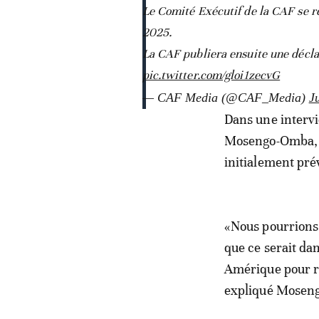
Le Comité Exécutif de la CAF se ré
2025.
La CAF publiera ensuite une déclara
pic.twitter.com/gloi1zecvG
— CAF Media (@CAF_Media)
J
Dans une interv
Mosengo-Omba, a
initialement pré
«Nous pourrions 
que ce serait dan
Amérique pour r
expliqué Mosen