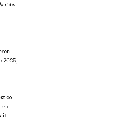
 la CAN
Veron
c-2025,
st-ce
r en
ait